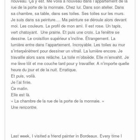
nouveau. Ça y est. Me voilà à nouveau dans l’appartement de la
rue de la porte de la monnaie. Chez lui. Dans son atelier. Dans
sa chambre, sa table, dans ses toiles. Ses toiles sur les murs.
Je suis dans sa peinture…. Ma peinture se déroule alors devant
moi. Les couleurs. Le profil de mon ami. Il est rose. Un tapis,
vert chatoyant. Une prairie. Et puis une croix. La fenêtre se
dessine. Le croisillon supérieur s’incline. Étrangement. La
lumière entre dans l’appartement. Incroyable. Les toiles au mur
s’interpénètrent pour dessiner un vitrail. La lumière encore. Je
travaille alors sans relâche. La toile m’obsède. Elle m’envahit. Je
me lève tôt et me couche tard pour y travailler. A n’importe quelle
heure du jour et de la nuit. Erratique.
Et puis, voilà.
Je l’ai finie.
Ce matin.
Elle est là.
« La chambre de la rue de la porte de la monnaie. »
Une rencontre.
Last week, I visited a friend painter in Bordeaux. Every time I