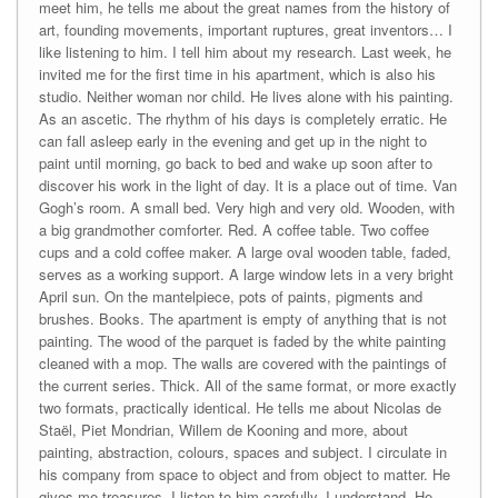
meet him, he tells me about the great names from the history of
art, founding movements, important ruptures, great inventors… I
like listening to him. I tell him about my research. Last week, he
invited me for the first time in his apartment, which is also his
studio. Neither woman nor child. He lives alone with his painting.
As an ascetic. The rhythm of his days is completely erratic. He
can fall asleep early in the evening and get up in the night to
paint until morning, go back to bed and wake up soon after to
discover his work in the light of day. It is a place out of time. Van
Gogh’s room. A small bed. Very high and very old. Wooden, with
a big grandmother comforter. Red. A coffee table. Two coffee
cups and a cold coffee maker. A large oval wooden table, faded,
serves as a working support. A large window lets in a very bright
April sun. On the mantelpiece, pots of paints, pigments and
brushes. Books. The apartment is empty of anything that is not
painting. The wood of the parquet is faded by the white painting
cleaned with a mop. The walls are covered with the paintings of
the current series. Thick. All of the same format, or more exactly
two formats, practically identical. He tells me about Nicolas de
Staël, Piet Mondrian, Willem de Kooning and more, about
painting, abstraction, colours, spaces and subject. I circulate in
his company from space to object and from object to matter. He
gives me treasures. I listen to him carefully. I understand. He