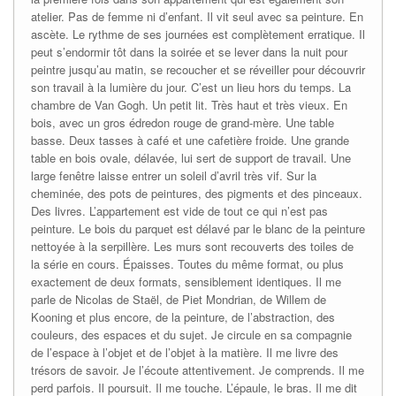
atelier. Pas de femme ni d’enfant. Il vit seul avec sa peinture. En
ascète. Le rythme de ses journées est complètement erratique. Il
peut s’endormir tôt dans la soirée et se lever dans la nuit pour
peintre jusqu’au matin, se recoucher et se réveiller pour découvrir
son travail à la lumière du jour. C’est un lieu hors du temps. La
chambre de Van Gogh. Un petit lit. Très haut et très vieux. En
bois, avec un gros édredon rouge de grand-mère. Une table
basse. Deux tasses à café et une cafetière froide. Une grande
table en bois ovale, délavée, lui sert de support de travail. Une
large fenêtre laisse entrer un soleil d’avril très vif. Sur la
cheminée, des pots de peintures, des pigments et des pinceaux.
Des livres. L’appartement est vide de tout ce qui n’est pas
peinture. Le bois du parquet est délavé par le blanc de la peinture
nettoyée à la serpillère. Les murs sont recouverts des toiles de
la série en cours. Épaisses. Toutes du même format, ou plus
exactement de deux formats, sensiblement identiques. Il me
parle de Nicolas de Staël, de Piet Mondrian, de Willem de
Kooning et plus encore, de la peinture, de l’abstraction, des
couleurs, des espaces et du sujet. Je circule en sa compagnie
de l’espace à l’objet et de l’objet à la matière. Il me livre des
trésors de savoir. Je l’écoute attentivement. Je comprends. Il me
perd parfois. Il poursuit. Il me touche. L’épaule, le bras. Il me dit