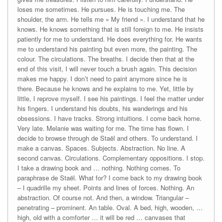
loses me sometimes. He pursues. He is touching me. The
shoulder, the arm. He tells me « My friend ». I understand that he
knows. He knows something that is still foreign to me. He insists
patiently for me to understand. He does everything for. He wants
me to understand his painting but even more, the painting. The
colour. The circulations. The breaths. I decide then that at the
end of this visit, I will never touch a brush again. This decision
makes me happy. I don’t need to paint anymore since he is
there. Because he knows and he explains to me. Yet, little by
little, I reprove myself. I see his paintings. I feel the matter under
his fingers. I understand his doubts, his wanderings and his
obsessions. I have tracks. Strong intuitions. I come back home.
Very late. Melanie was waiting for me. The time has flown. I
decide to browse through de Staël and others. To understand. I
make a canvas. Spaces. Subjects. Abstraction. No line. A
second canvas. Circulations. Complementary oppositions. I stop.
I take a drawing book and … nothing. Nothing comes. To
paraphrase de Staël. What for? I come back to my drawing book
– I quadrille my sheet. Points and lines of forces. Nothing. An
abstraction. Of course not. And then, a window. Triangular –
penetrating – prominent. An table. Oval. A bed, high, wooden, …
high, old with a comforter … it will be red … canvases that