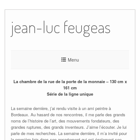
Skip
to
jean-luc feugeas
content
Menu
La chambre de la rue de la porte de la monnaie – 130 cm x
161 cm
Série de la ligne unique
La semaine dernière, j’ai rendu visite à un ami peintre à
Bordeaux. Au hasard de nos rencontres, il me parle des grands
noms de l’histoire de l’art, des mouvements fondateurs, des
grandes ruptures, des grands inventeurs. J’aime l’écouter. Je lui
parle de mes recherches. La semaine dernière, il m’a invité pour
la première fois dans son appartement qui est également son