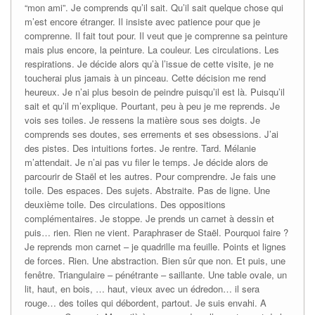
“mon ami”. Je comprends qu’il sait. Qu’il sait quelque chose qui
m’est encore étranger. Il insiste avec patience pour que je
comprenne. Il fait tout pour. Il veut que je comprenne sa peinture
mais plus encore, la peinture. La couleur. Les circulations. Les
respirations. Je décide alors qu’à l’issue de cette visite, je ne
toucherai plus jamais à un pinceau. Cette décision me rend
heureux. Je n’ai plus besoin de peindre puisqu’il est là. Puisqu’il
sait et qu’il m’explique. Pourtant, peu à peu je me reprends. Je
vois ses toiles. Je ressens la matière sous ses doigts. Je
comprends ses doutes, ses errements et ses obsessions. J’ai
des pistes. Des intuitions fortes. Je rentre. Tard. Mélanie
m’attendait. Je n’ai pas vu filer le temps. Je décide alors de
parcourir de Staël et les autres. Pour comprendre. Je fais une
toile. Des espaces. Des sujets. Abstraite. Pas de ligne. Une
deuxième toile. Des circulations. Des oppositions
complémentaires. Je stoppe. Je prends un carnet à dessin et
puis… rien. Rien ne vient. Paraphraser de Staël. Pourquoi faire ?
Je reprends mon carnet – je quadrille ma feuille. Points et lignes
de forces. Rien. Une abstraction. Bien sûr que non. Et puis, une
fenêtre. Triangulaire – pénétrante – saillante. Une table ovale, un
lit, haut, en bois, … haut, vieux avec un édredon… il sera
rouge… des toiles qui débordent, partout. Je suis envahi. A