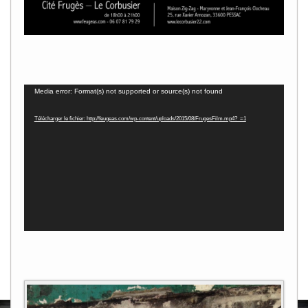
Lecteur
Media error: Format(s) not supported or source(s) not found
vidéo
Télécharger le fichier: http://feugeas.com/wp-content/uploads/2015/08/FrugesFilm.mp4?_=1