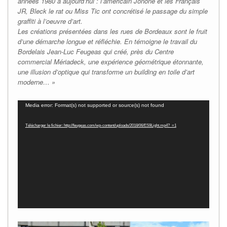
années 1980 à aujourd’hui : l’américain Jonone et les Français
JR, Bleck le rat ou Miss Tic ont concrétisé le passage du simple
graffiti à l’oeuvre d’art.
Les créations présentées dans les rues de Bordeaux sont le fruit
d’une démarche longue et réfléchie. En témoigne le travail du
Bordelais Jean-Luc Feugeas qui créé, près du Centre
commercial Mériadeck, une expérience géométrique étonnante,
une illusion d’optique qui transforme un building en toile d’art
moderne… »
Lecteur
Media error: Format(s) not supported or source(s) not found
vidéo
Télécharger le fichier: http://feugeas.com/wp-content/uploads/2018/06/ES9Light.mp4?_=1